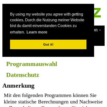
Dipl.-Ing.(FH) Michael
By using my website you agree with getting
Zimnik
cookies. Durch die Nutzung meiner Website
bist du damit einverstanden Cookies zu
Online-Tools für Bauingenieure - Stahlbeton -
erhalten.
Learn more
Mauerwerk - Verglasung -
Bemessungsdiagramme
Got it!
MZ-Startseite
Programmauswahl
Datenschutz
Anmerkung
Mit den folgenden Programmen können Sie
kleine statische Berechnungen und Nachweise